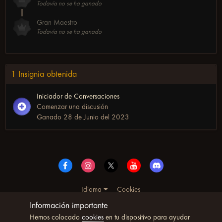
Todavía no se ha ganado
Gran Maestro
Todavía no se ha ganado
1 Insignia obtenida
Iniciador de Conversaciones
Comenzar una discusión
Ganado
28 de Junio del 2023
Idioma
Cookies
© Copyright UltimoWoW™ 2025. Todos los derechos
Información importante
reservados
Hemos colocado
cookies
en tu dispositivo para ayudar