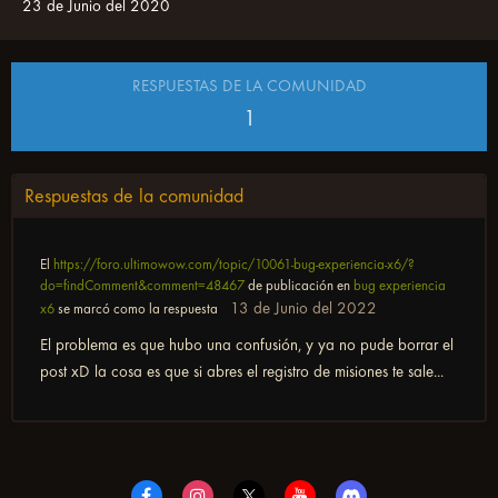
23 de Junio del 2020
RESPUESTAS DE LA COMUNIDAD
1
Respuestas de la comunidad
El
https://foro.ultimowow.com/topic/10061-bug-experiencia-x6/?
do=findComment&comment=48467
de publicación en
bug experiencia
13 de Junio del 2022
x6
se marcó como la respuesta
El problema es que hubo una confusión, y ya no pude borrar el
post xD la cosa es que si abres el registro de misiones te sale...