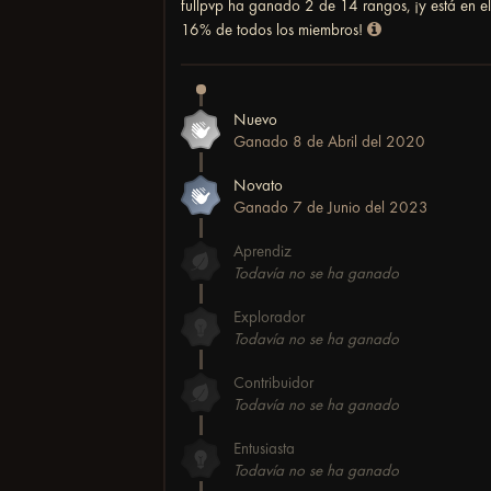
fullpvp ha ganado
2 de 14
rangos, ¡y está en e
16%
de todos los miembros!
Nuevo
Ganado
8 de Abril del 2020
Novato
Ganado
7 de Junio del 2023
Aprendiz
Todavía no se ha ganado
Explorador
Todavía no se ha ganado
Contribuidor
Todavía no se ha ganado
Entusiasta
Todavía no se ha ganado