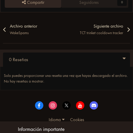
Compartir
Seguidores
0
Archivo anterior
Siguiente archivo
WakeSpams
TCT trinket cooldown tracker
0 Reseñas
Solo puedes proporcionar una reseña una vez que hayas descargado el archivo.
No hay reseñas a mostrar.
Idioma
Cookies
© Copyright UltimoWoW™ 2025. Todos los derechos
Información importante