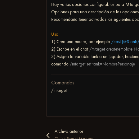
Hay varias opciones configurables para MTarget
Opciones para una descripción de las opciones
Recomendaría tener activadas las siguientes op
Uso
1) Crea una macro, por ejemplo
/cast [@$tank,
2) Escribe en el chat
/mtarget createtemplate 
3) Asigna la variable tank a un jugador, hacie
comando
/mtarget set tank=NombrePersonaje
Comandos
/mtarget
Archivo anterior
Quick Target Macros