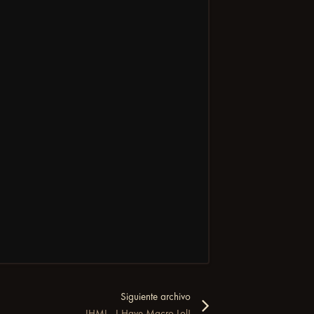
Siguiente archivo
IHML - I Have Macro Lol!