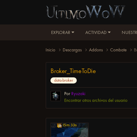
EXPLORAR
ACTIVIDAD
NUESTR
Inicio
Descargas
Addons
Combate
B
Broker_TimeToDie
data-broker
Por
Ryuzaki
Encontrar otros archivos del usuario