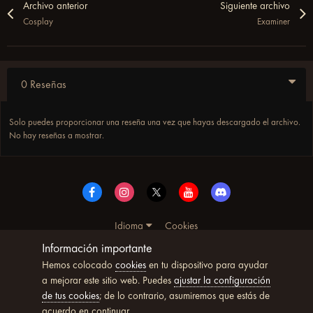
Archivo anterior
Siguiente archivo
Cosplay
Examiner
0 Reseñas
Solo puedes proporcionar una reseña una vez que hayas descargado el archivo.
No hay reseñas a mostrar.
Idioma
Cookies
© Copyright UltimoWoW™ 2025. Todos los derechos
Información importante
reservados
Hemos colocado
cookies
en tu dispositivo para ayudar
Powered by Invision Community
a mejorar este sitio web. Puedes
ajustar la configuración
de tus cookies
; de lo contrario, asumiremos que estás de
acuerdo en continuar.