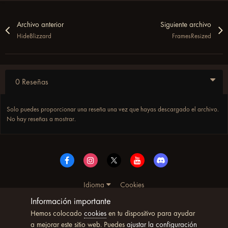
Archivo anterior
Siguiente archivo
HideBlizzard
FramesResized
0 Reseñas
Solo puedes proporcionar una reseña una vez que hayas descargado el archivo.
No hay reseñas a mostrar.
Idioma
Cookies
© Copyright UltimoWoW™ 2025. Todos los derechos
Información importante
reservados
Hemos colocado
cookies
en tu dispositivo para ayudar
Powered by Invision Community
a mejorar este sitio web. Puedes
ajustar la configuración