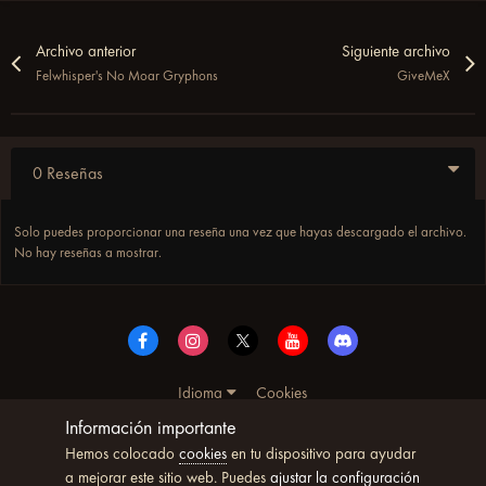
Archivo anterior
Siguiente archivo
Felwhisper's No Moar Gryphons
GiveMeX
0 Reseñas
Solo puedes proporcionar una reseña una vez que hayas descargado el archivo.
No hay reseñas a mostrar.
Idioma
Cookies
© Copyright UltimoWoW™ 2025. Todos los derechos
Información importante
reservados
Hemos colocado
cookies
en tu dispositivo para ayudar
Powered by Invision Community
a mejorar este sitio web. Puedes
ajustar la configuración