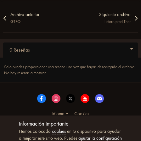
Archivo anterior
Siguiente archivo
GTFO
I Interrupted That
0 Reseñas
Solo puedes proporcionar una reseña una vez que hayas descargado el archivo.
No hay reseñas a mostrar.
Idioma
Cookies
© Copyright UltimoWoW™ 2025. Todos los derechos
Información importante
reservados
Hemos colocado
cookies
en tu dispositivo para ayudar
Powered by Invision Community
a mejorar este sitio web. Puedes
ajustar la configuración