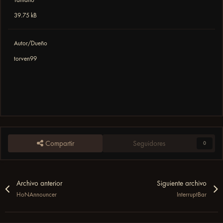
39.75 kB
Autor/Dueño
torven99
Compartir
Seguidores
0
Archivo anterior
Siguiente archivo
HoNAnnouncer
InterruptBar