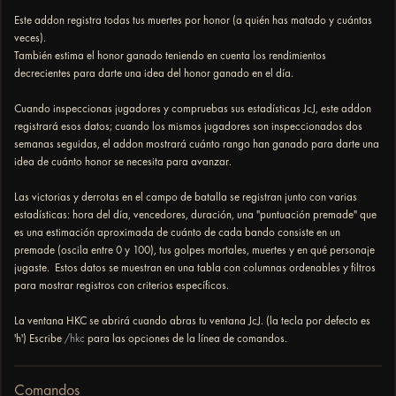
Este addon registra todas tus muertes por honor (a quién has matado y cuántas
veces).
También estima el honor ganado teniendo en cuenta los rendimientos
decrecientes para darte una idea del honor ganado en el día.
Cuando inspeccionas jugadores y compruebas sus estadísticas JcJ, este addon
registrará esos datos; cuando los mismos jugadores son inspeccionados dos
semanas seguidas, el addon mostrará cuánto rango han ganado para darte una
idea de cuánto honor se necesita para avanzar.
Las victorias y derrotas en el campo de batalla se registran junto con varias
estadísticas: hora del día, vencedores, duración, una "puntuación premade" que
es una estimación aproximada de cuánto de cada bando consiste en un
premade (oscila entre 0 y 100), tus golpes mortales, muertes y en qué personaje
jugaste. Estos datos se muestran en una tabla con columnas ordenables y filtros
para mostrar registros con criterios específicos.
La ventana HKC se abrirá cuando abras tu ventana JcJ. (la tecla por defecto es
'h') Escribe
/hkc
para las opciones de la línea de comandos.
Comandos