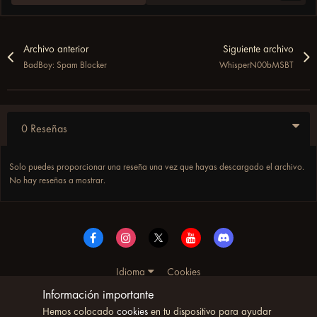
Archivo anterior
Siguiente archivo
BadBoy: Spam Blocker
WhisperN00bMSBT
0 Reseñas
Solo puedes proporcionar una reseña una vez que hayas descargado el archivo.
No hay reseñas a mostrar.
Idioma
Cookies
© Copyright UltimoWoW™ 2025. Todos los derechos
Información importante
reservados
Hemos colocado
cookies
en tu dispositivo para ayudar