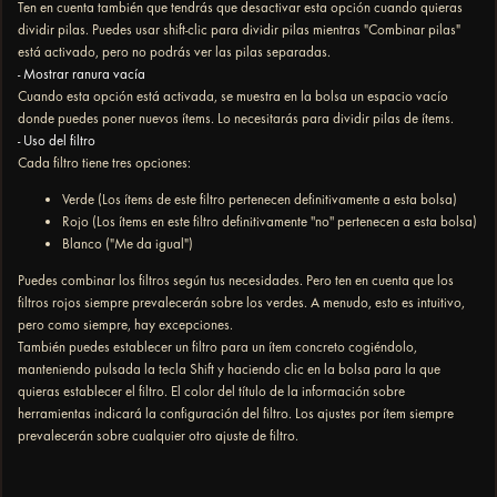
Ten en cuenta también que tendrás que desactivar esta opción cuando quieras
dividir pilas. Puedes usar shift-clic para dividir pilas mientras "Combinar pilas"
está activado, pero no podrás ver las pilas separadas.
- Mostrar ranura vacía
Cuando esta opción está activada, se muestra en la bolsa un espacio vacío
donde puedes poner nuevos ítems. Lo necesitarás para dividir pilas de ítems.
- Uso del filtro
Cada filtro tiene tres opciones:
Verde (Los ítems de este filtro pertenecen definitivamente a esta bolsa)
Rojo (Los ítems en este filtro definitivamente ''no'' pertenecen a esta bolsa)
Blanco ("Me da igual")
Puedes combinar los filtros según tus necesidades. Pero ten en cuenta que los
filtros rojos siempre prevalecerán sobre los verdes. A menudo, esto es intuitivo,
pero como siempre, hay excepciones.
También puedes establecer un filtro para un ítem concreto cogiéndolo,
manteniendo pulsada la tecla Shift y haciendo clic en la bolsa para la que
quieras establecer el filtro. El color del título de la información sobre
herramientas indicará la configuración del filtro. Los ajustes por ítem siempre
prevalecerán sobre cualquier otro ajuste de filtro.