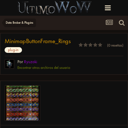
Data Broker & Plug-ins
MinimapButtonFrame_Rings
(0 reseñas)
plug-in
Por
Ryuzaki
Encontrar otros archivos del usuario