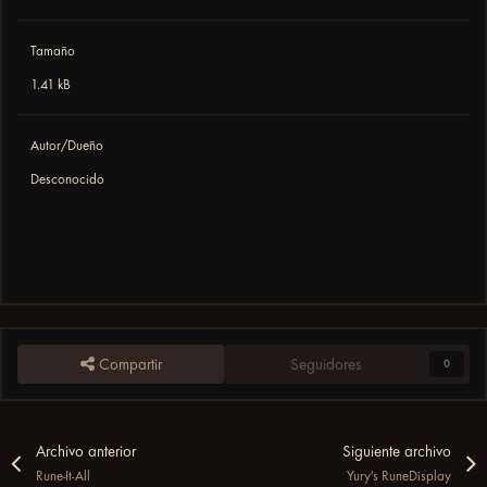
Tamaño
1.41 kB
Autor/Dueño
Desconocido
Compartir
Seguidores
0
Archivo anterior
Siguiente archivo
Rune-It-All
Yury's RuneDisplay