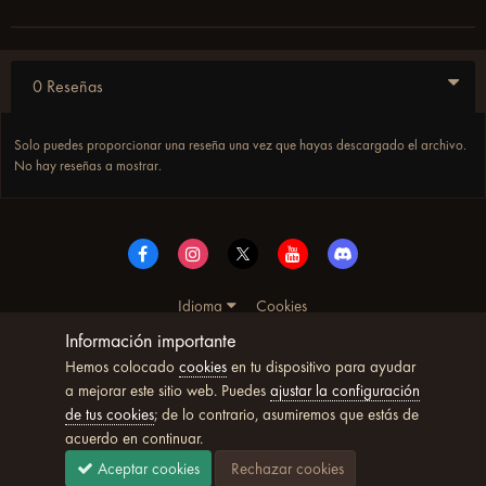
0 Reseñas
Solo puedes proporcionar una reseña una vez que hayas descargado el archivo.
No hay reseñas a mostrar.
Idioma
Cookies
© Copyright UltimoWoW™ 2025. Todos los derechos
Información importante
reservados
Hemos colocado
cookies
en tu dispositivo para ayudar
Powered by Invision Community
a mejorar este sitio web. Puedes
ajustar la configuración
de tus cookies
; de lo contrario, asumiremos que estás de
acuerdo en continuar.
Aceptar cookies
Rechazar cookies