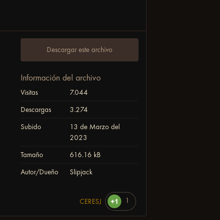
Descargar este archivo
Información del archivo
Visitas
7.044
Descargas
3.274
Subido
13 de Marzo del
2023
Tamaño
616.16 kB
Autor/Dueño
Slipjack
1
CERESJ