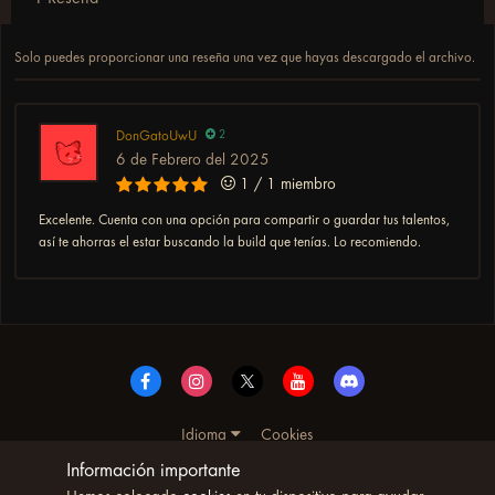
Solo puedes proporcionar una reseña una vez que hayas descargado el archivo.
DonGatoUwU
2
6 de Febrero del 2025
1 / 1 miembro
Excelente. Cuenta con una opción para compartir o guardar tus talentos,
así te ahorras el estar buscando la build que tenías. Lo recomiendo.
Idioma
Cookies
© Copyright UltimoWoW™ 2025. Todos los derechos
Información importante
reservados