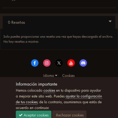
0 Reseñas
Solo puedes proporcionar una reseña una vez que hayas descargado el archivo.
No hay reseñas a mostrar.
Idioma
Cookies
© Copyright UltimoWoW™ 2025. Todos los derechos
Información importante
reservados
Hemos colocado
cookies
en tu dispositivo para ayudar
Powered by Invision Community
a mejorar este sitio web. Puedes
ajustar la configuración
de tus cookies
; de lo contrario, asumiremos que estás de
acuerdo en continuar.
Aceptar cookies
Rechazar cookies