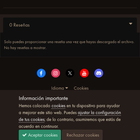
0 Reseñas
Solo puedes proporcionar una reseña una vez que hayas descargado el archivo.
No hay reseñas a mostrar.
Idioma
Cookies
© Copyright UltimoWoW™ 2025. Todos los derechos
Información importante
reservados
Hemos colocado
cookies
en tu dispositivo para ayudar
Powered by Invision Community
a mejorar este sitio web. Puedes
ajustar la configuración
de tus cookies
; de lo contrario, asumiremos que estás de
acuerdo en continuar.
Aceptar cookies
Rechazar cookies