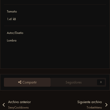
Tamaño
1.41 kB
Autor/Dueño
Lombra
Compartir
Seguidores
0
Archivo anterior
Siguiente archivo
SexyCooldowns
TrinketMenu