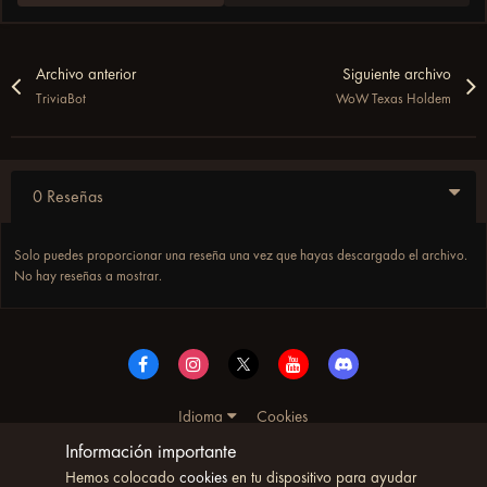
Archivo anterior
Siguiente archivo
TriviaBot
WoW Texas Holdem
0 Reseñas
Solo puedes proporcionar una reseña una vez que hayas descargado el archivo.
No hay reseñas a mostrar.
Idioma
Cookies
© Copyright UltimoWoW™ 2025. Todos los derechos
Información importante
reservados
Hemos colocado
cookies
en tu dispositivo para ayudar