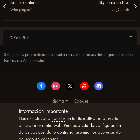
Archivo anterior
Siguiente archivo
Who pinged?
zz_Coords
0 Reseñas
Solo puedes proporcionar una reseña una vez que hayas descargado el archivo.
No hay reseñas a mostrar.
Idioma
Cookies
© Copyright UltimoWoW™ 2025. Todos los derechos
Información importante
reservados
Hemos colocado
cookies
en tu dispositivo para ayudar
Powered by Invision Community
a mejorar este sitio web. Puedes
ajustar la configuración
de tus cookies
; de lo contrario, asumiremos que estás de
acuerdo en continuar.