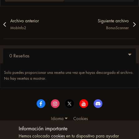
Archivo anterior
Siguiente archivo
MobInfo2
BonusScanner
0 Reseñas
Solo puedes proporcionar una reseña una vez que hayas descargado el archivo.
No hay reseñas a mostrar.
Idioma
Cookies
© Copyright UltimoWoW™ 2025. Todos los derechos
Información importante
reservados
Hemos colocado
cookies
en tu dispositivo para ayudar