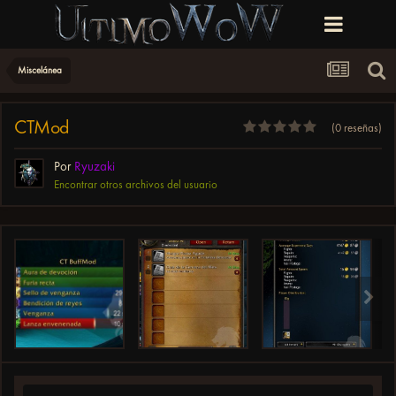
Miscelánea
CTMod
(0 reseñas)
Por
Ryuzaki
Encontrar otros archivos del usuario