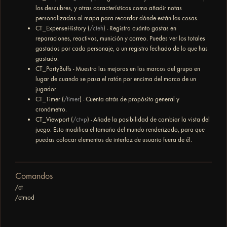
los descubres, y otras características como añadir notas
personalizadas al mapa para recordar dónde están las cosas.
CT_ExpenseHistory (
/cteh
) - Registra cuánto gastas en
reparaciones, reactivos, munición y correo. Puedes ver los totales
gastados por cada personaje, o un registro fechado de lo que has
gastado.
CT_PartyBuffs - Muestra las mejoras en los marcos del grupo en
lugar de cuando se pasa el ratón por encima del marco de un
jugador.
CT_Timer (
/timer
) - Cuenta atrás de propósito general y
cronómetro.
CT_Viewport (
/ctvp
) - Añade la posibilidad de cambiar la vista del
juego. Esto modifica el tamaño del mundo renderizado, para que
puedas colocar elementos de interfaz de usuario fuera de él.
Comandos
/ct
/ctmod