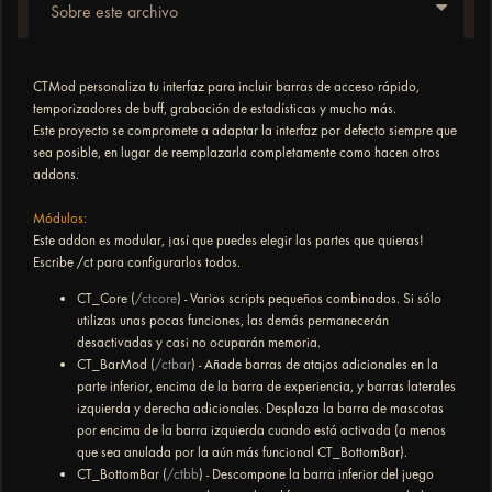
Sobre este archivo
CTMod personaliza tu interfaz para incluir barras de acceso rápido,
temporizadores de buff, grabación de estadísticas y mucho más.
Este proyecto se compromete a adaptar la interfaz por defecto siempre que
sea posible, en lugar de reemplazarla completamente como hacen otros
addons.
Módulos:
Este addon es modular, ¡así que puedes elegir las partes que quieras!
Escribe /ct para configurarlos todos.
CT_Core (
/ctcore
) - Varios scripts pequeños combinados. Si sólo
utilizas unas pocas funciones, las demás permanecerán
desactivadas y casi no ocuparán memoria.
CT_BarMod (
/ctbar
) - Añade barras de atajos adicionales en la
parte inferior, encima de la barra de experiencia, y barras laterales
izquierda y derecha adicionales. Desplaza la barra de mascotas
por encima de la barra izquierda cuando está activada (a menos
que sea anulada por la aún más funcional CT_BottomBar).
CT_BottomBar (
/ctbb
) - Descompone la barra inferior del juego