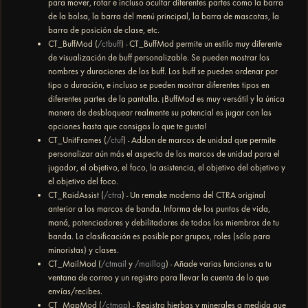
para mover, rotar e incluso ocultar diferentes partes como la barra
de la bolsa, la barra del menú principal, la barra de mascotas, la
barra de posición de clase, etc.
CT_BuffMod (
/ctbuff
) - CT_BuffMod permite un estilo muy diferente
de visualización de buff personalizable. Se pueden mostrar los
nombres y duraciones de los buff. Los buff se pueden ordenar por
tipo o duración, e incluso se pueden mostrar diferentes tipos en
diferentes partes de la pantalla. ¡BuffMod es muy versátil y la única
manera de desbloquear realmente su potencial es jugar con las
opciones hasta que consigas lo que te gusta!
CT_UnitFrames (
/ctuf
) - Addon de marcos de unidad que permite
personalizar aún más el aspecto de los marcos de unidad para el
jugador, el objetivo, el foco, la asistencia, el objetivo del objetivo y
el objetivo del foco.
CT_RaidAssist (
/ctra
) - Un remake moderno del CTRA original
anterior a los marcos de banda. Informa de los puntos de vida,
maná, potenciadores y debilitadores de todos los miembros de tu
banda. La clasificación es posible por grupos, roles (sólo para
minoristas) y clases.
CT_MailMod (
/ctmail
y
/maillog
) - Añade varias funciones a tu
ventana de correo y un registro para llevar la cuenta de lo que
envías/recibes.
CT_MapMod (
/ctmap
) - Registra hierbas y minerales a medida que