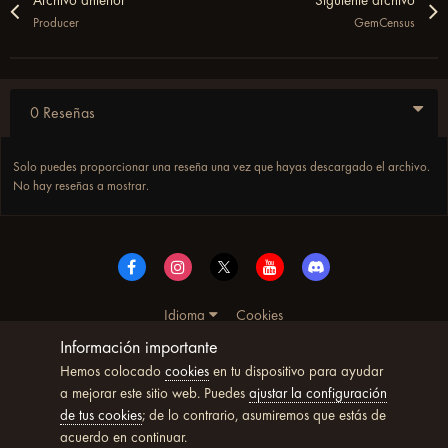
Archivo anterior
Siguiente archivo
Producer
GemCensus
0 Reseñas
Solo puedes proporcionar una reseña una vez que hayas descargado el archivo.
No hay reseñas a mostrar.
Idioma
Cookies
© Copyright UltimoWoW™ 2025. Todos los derechos
Información importante
reservados
Hemos colocado
cookies
en tu dispositivo para ayudar
Powered by Invision Community
a mejorar este sitio web. Puedes
ajustar la configuración
de tus cookies
; de lo contrario, asumiremos que estás de
acuerdo en continuar.