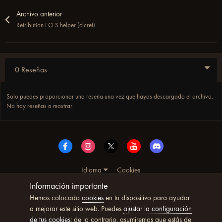
Archivo anterior
Retribution FCFS helper (clcret)
0 Reseñas
Solo puedes proporcionar una reseña una vez que hayas descargado el archivo.
No hay reseñas a mostrar.
Idioma
Cookies
© Copyright UltimoWoW™ 2025. Todos los derechos
Información importante
reservados
Hemos colocado
cookies
en tu dispositivo para ayudar
Powered by Invision Community
a mejorar este sitio web. Puedes
ajustar la configuración
de tus cookies
; de lo contrario, asumiremos que estás de