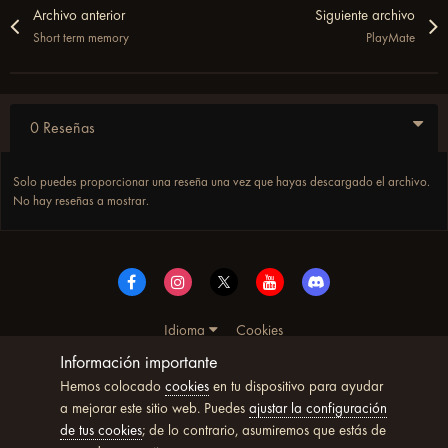
Archivo anterior
Siguiente archivo
Short term memory
PlayMate
0 Reseñas
Solo puedes proporcionar una reseña una vez que hayas descargado el archivo.
No hay reseñas a mostrar.
Idioma
Cookies
© Copyright UltimoWoW™ 2025. Todos los derechos
Información importante
reservados
Hemos colocado
cookies
en tu dispositivo para ayudar
Powered by Invision Community
a mejorar este sitio web. Puedes
ajustar la configuración
de tus cookies
; de lo contrario, asumiremos que estás de