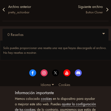
Archivo anterior
Siguiente archivo
pretty_actionbar
Button Cloner
0 Reseñas
Solo puedes proporcionar una reseña una vez que hayas descargado el archivo.
No hay reseñas a mostrar.
Idioma
Cookies
© Copyright UltimoWoW™ 2025. Todos los derechos
Información importante
reservados
Hemos colocado
cookies
en tu dispositivo para ayudar
Powered by Invision Community
a mejorar este sitio web. Puedes
ajustar la configuración
de tus cookies
; de lo contrario, asumiremos que estás de