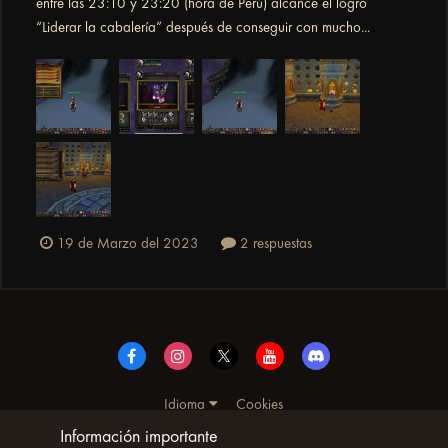
entre las 23:10 y 23:20 (hora de Perú) alcancé el logro
“Liderar la cabalería” después de conseguir con mucho...
19 de Marzo del 2023
2 respuestas
Idioma
Cookies
© Copyright UltimoWoW™ 2025. Todos los derechos
Información importante