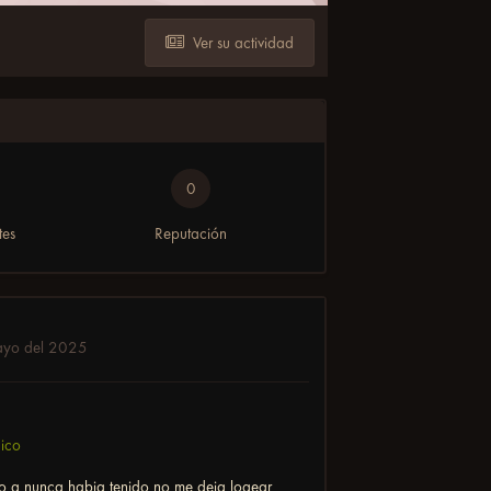
Ver su actividad
0
tes
Reputación
ayo del 2025
nico
o q nunca habia tenido no me deja logear