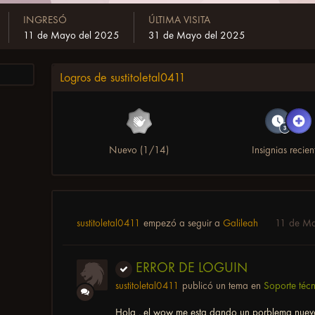
INGRESÓ
ÚLTIMA VISITA
11 de Mayo del 2025
31 de Mayo del 2025
Logros de sustitoletal0411
Nuevo (1/14)
Insignias recien
sustitoletal0411
empezó a seguir a
Galileah
11 de M
ERROR DE LOGUIN
sustitoletal0411
publicó un tema en
Soporte téc
Hola , el wow me esta dando un porblema nuev