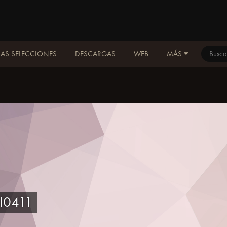
AS SELECCIONES
DESCARGAS
WEB
MÁS
tal0411