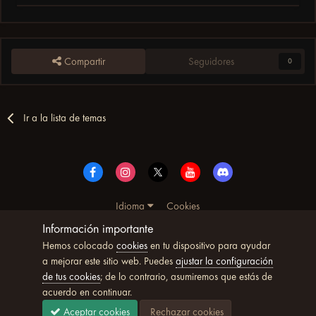
Compartir
Seguidores
0
Ir a la lista de temas
Idioma
Cookies
© Copyright UltimoWoW™ 2025. Todos los derechos
Información importante
reservados
Hemos colocado
cookies
en tu dispositivo para ayudar
Powered by Invision Community
a mejorar este sitio web. Puedes
ajustar la configuración
de tus cookies
; de lo contrario, asumiremos que estás de
acuerdo en continuar.
Aceptar cookies
Rechazar cookies