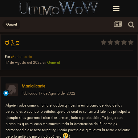
General
ಠ ͜ʖ ಠ
Por
Manialicante
17 de Agosto del 2022
en
General
Manialicante
Publicado
17 de Agosto del 2022
Alguien sabe cómo c llama el addon q muestra en la barra de vida de los
personajes o cuando lo señalas que dice cuál es su rama d talentos principal x
ejemplo si es guerrero t dice si es armas , furia o protección . Yo juego con
platebuffs q en mi caso me muestra toda la información del PJ como gs
hermandad clase raza targeting ( tenía puesto ese q muestra la rama d talentos
pero lo quité y c me olvidó cuál era
)