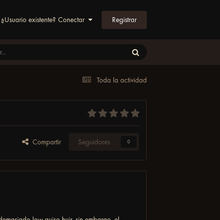
Registrar
¿Usuario existente? Conectar
Toda la actividad
Compartir
Seguidores
0
demasiado low quiso huir, sin embargo, el