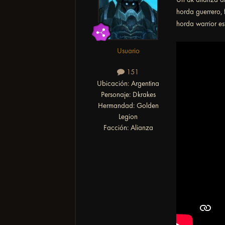
horda guerrero, 
horda warrior es
Usuario
151
Ubicación:
Argentina
Personaje:
Dkrakes
Hermandad:
Golden
Legion
Facción:
Alianza