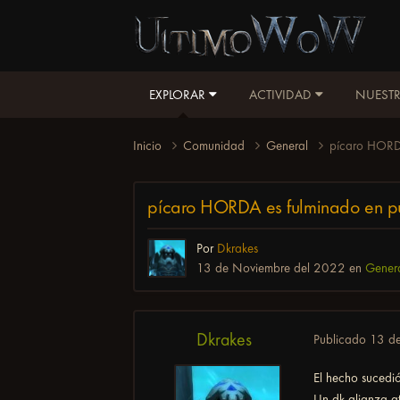
EXPLORAR
ACTIVIDAD
NUESTR
Inicio
Comunidad
General
pícaro HORDA
pícaro HORDA es fulminado en p
Por
Dkrakes
13 de Noviembre del 2022
en
Gener
Dkrakes
Publicado
13 d
El hecho sucedió
Un dk alianza at