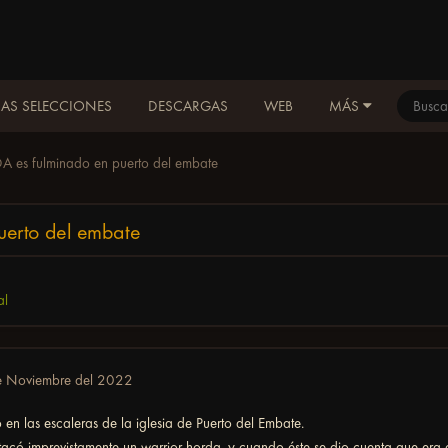
AS SELECCIONES
DESCARGAS
WEB
MÁS
 es fulminado en puerto del embate
uerto del embate
al
e Noviembre del 2022
 en las escaleras de la iglesia de Puerto del Embate.
acó imprevistamente un warrior horda, y cuando éste se dio cuenta que era 