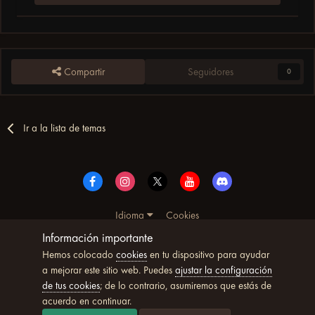
Compartir
Seguidores
0
Ir a la lista de temas
Idioma
Cookies
© Copyright UltimoWoW™ 2025. Todos los derechos
Información importante
reservados
Hemos colocado
cookies
en tu dispositivo para ayudar
Powered by Invision Community
a mejorar este sitio web. Puedes
ajustar la configuración
de tus cookies
; de lo contrario, asumiremos que estás de
acuerdo en continuar.