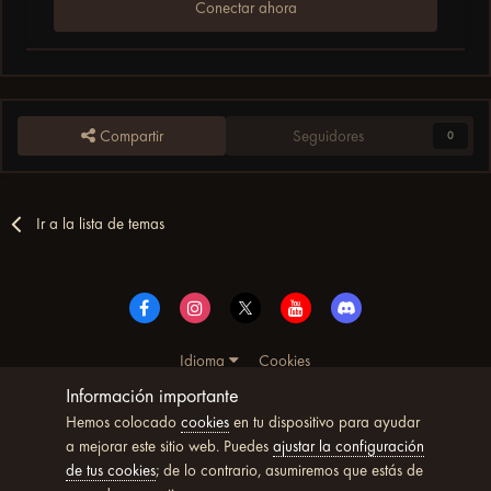
Conectar ahora
Compartir
Seguidores
0
Ir a la lista de temas
Idioma
Cookies
© Copyright UltimoWoW™ 2025. Todos los derechos
Información importante
reservados
Hemos colocado
cookies
en tu dispositivo para ayudar
Powered by Invision Community
a mejorar este sitio web. Puedes
ajustar la configuración
de tus cookies
; de lo contrario, asumiremos que estás de