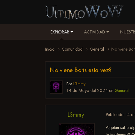
EXPLORAR
ACTIVIDAD
NUESTR
Inicio
Comunidad
General
No viene Bori
No viene Boris esta vez?
Por
L3mmy
14 de Mayo del 2024
en
General
L3mmy
Publicado
14 d
Alguien sabe al
lo tendremos? 