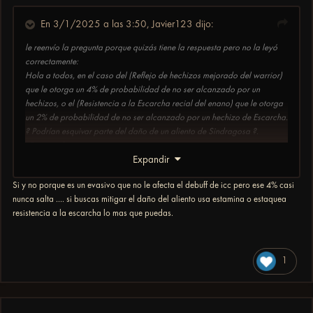
En 3/1/2025 a las 3:50,
Javier123
dijo:
le reenvío la pregunta porque quizás tiene la respuesta pero no la leyó
correctamente:
Hola a todos, en el caso del (Reflejo de hechizos mejorado del warrior)
que le otorga un 4% de probabilidad de no ser alcanzado por un
hechizos, o el (Resistencia a la Escarcha recial del enano) que le otorga
un 2% de probabilidad de no ser alcanzado por un hechizo de Escarcha.
? Podrían esquivar parte del daño de un aliento de Sindragosa ?.
Gracias de antemano
Expandir
Si y no porque es un evasivo que no le afecta el debuff de icc pero ese 4% casi
nunca salta .... si buscas mitigar el daño del aliento usa estamina o estaquea
resistencia a la escarcha lo mas que puedas.
1