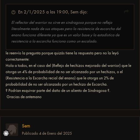
En 2/1/2025 a las 19:00,
Sern
dijo:
El reflectar del warrior no sirve en sindragosa porque no refleja
literalmente nada de sus ataques pero la resistencia de escarcha del
enano funciona diferente ya que es un valor base y la estadistica de
resistencia a la escarcha funciona como un escalado.
le reenvío la pregunta porque quizás tiene la respuesta pero no la leyó
correctamente:
Hola a todos, en el caso del (Reflejo de hechizos mejorado del warrior) que le
otorga un 4% de probabilidad de no ser alcanzado por un hechizos, o el
(Resistencia a la Escarcha recial del enano) que le otorga un 2% de
probabilidad de no ser alcanzado por un hechizo de Escarcha.
? Podrían esquivar parte del daño de un aliento de Sindragosa ?.
Gracias de antemano
Sern
Publicado
4 de Enero del 2025