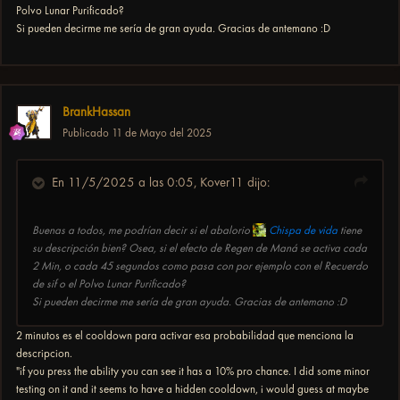
Polvo Lunar Purificado?
Si pueden decirme me sería de gran ayuda. Gracias de antemano
:D
BrankHassan
Publicado
11 de Mayo del 2025
En 11/5/2025 a las 0:05,
Kover11
dijo:
Buenas a todos, me podrían decir si el abalorio
Chispa de vida
tiene
su descripción bien? Osea, si el efecto de Regen de Maná se activa cada
2 Min, o cada 45 segundos como pasa con por ejemplo con el Recuerdo
de sif o el Polvo Lunar Purificado?
Si pueden decirme me sería de gran ayuda. Gracias de antemano
:D
2 minutos es el cooldown para activar esa probabilidad que menciona la
descripcion.
"if you press the ability you can see it has a 10% pro chance. I did some minor
testing on it and it seems to have a hidden cooldown, i would guess at maybe