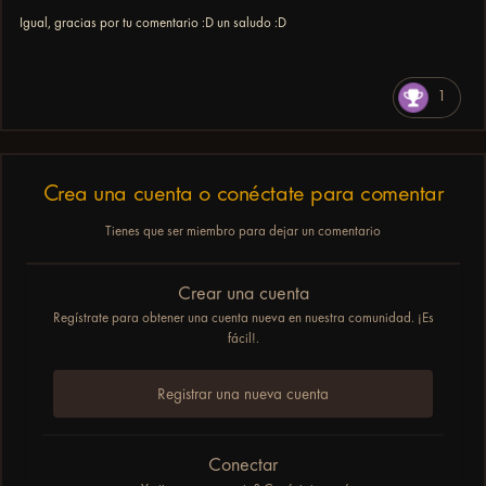
Igual, gracias por tu comentario :D un saludo
:D
He limitado la prueba a solo 2 intentos pero si quieres un video para
verlo con tus propios ojos hago uno sin problemas.
Un saludo.
1
Crea una cuenta o conéctate para comentar
Tienes que ser miembro para dejar un comentario
Crear una cuenta
Regístrate para obtener una cuenta nueva en nuestra comunidad. ¡Es
fácil!.
Registrar una nueva cuenta
Conectar