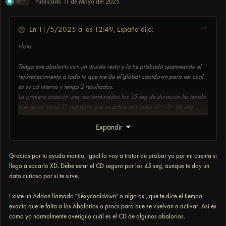
Publicado
11 de Mayo del 2025
En 11/5/2025 a las 12:49,
España
dijo:
Hola.
Tengo ese abalorio con un druida resto y lo he probado spameando el
rejuvenecimiento a todo lo que me da el global cooldown para ver cual
es su cd interno y tengo 2 resultados:
La primera ocasión una vez terminados los 15 seg de duración ha tenido
que pasar otros 51 seg para que se active por tanto 51+15= 66 seg
La segunda ocasión una vez terminados los 15 seg de duración ha tenido
Expandir
que pasar otros 34 seg para que se active por tanto 34+15= 49 seg
Considerando que su activación no es 100% y llegando a activarse a los
49 seg muy probablemente sigue la regla de los 45 seg.
Gracias por tu ayuda manito, igual lo voy a tratar de probar yo por mi cuenta si
llego a sacarlo XD. Debe estar el CD seguro por los 45 seg, aunque te doy un
Por cierto tengo ese abalorio y el polvo lunar, en la primera ocasión el
dato curioso por si te sirve.
polvo lunar se activo un par de segundos antes y en la segunda ocasión
se activo notablemente más tarde por lo que sin entrar en que % de
Existe un Addon llamado "Sexycooldown" o algo así, que te dice el tiempo
activación tiene cada uno parecen funcionar igual. Unas veces se activa
exacto que le falta a los Abalorios o procs para que se vuelvan a activar. Así es
antes otras despues pero parecen semejantes en su % de activación y en
como yo normalmente averiguo cuál es el CD de algunos abalorios.
su cd interno.