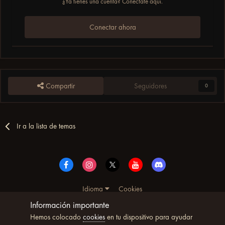
¿Ya tienes una cuenta? Conéctate aquí.
Conectar ahora
Compartir
Seguidores
0
Ir a la lista de temas
Idioma
Cookies
© Copyright UltimoWoW™ 2025. Todos los derechos
Información importante
reservados
Hemos colocado
cookies
en tu dispositivo para ayudar
Powered by Invision Community