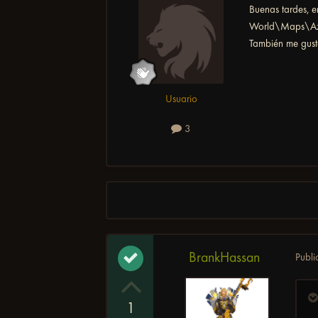
Buenas tardes, e
World\Maps\Azer
También me gust
Usuario
3
BrankHassan
Publ
1