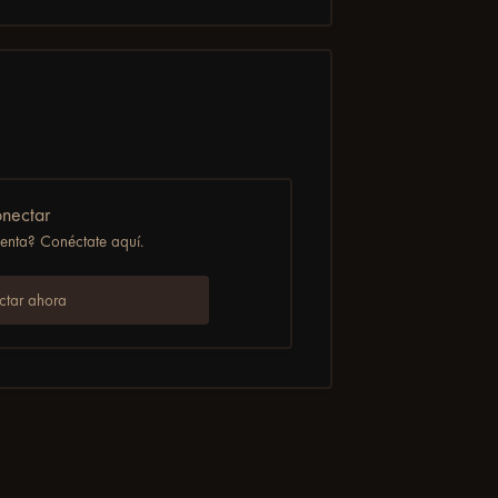
nectar
uenta? Conéctate aquí.
tar ahora