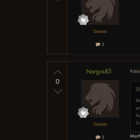
Usuario
3
Nargos85
Publ
0
En
pr
ho
Tu
Usuario
Much
3