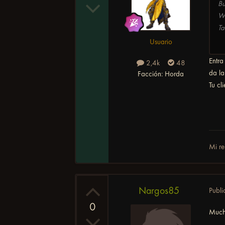
Bu
Wo
Ta
Usuario
Entr
2,4k
48
da la
Facción:
Horda
Tu cl
Mi re
Nargos85
Publ
0
Much