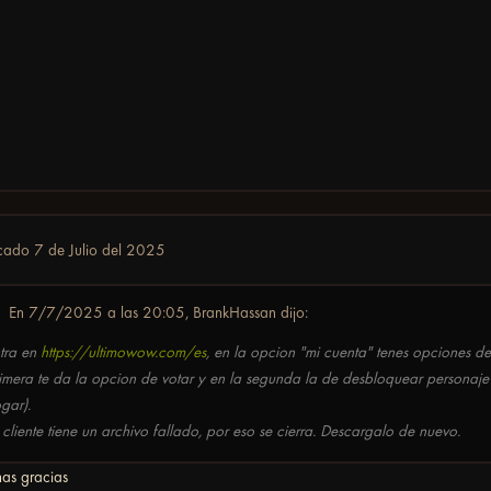
icado
7 de Julio del 2025
En 7/7/2025 a las 20:05,
BrankHassan
dijo:
tra en
https://ultimowow.com/es
, en la opcion "mi cuenta" tenes opciones d
imera te da la opcion de votar y en la segunda la de desbloquear personaje
gar).
 cliente tiene un archivo fallado, por eso se cierra. Descargalo de nuevo.
as gracias