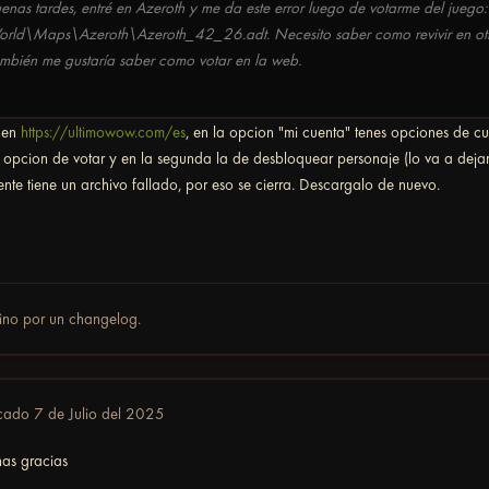
enas tardes, entré en Azeroth y me da este error luego de votarme del juego: 
rld\Maps\Azeroth\Azeroth_42_26.adt. Necesito saber como revivir en otr
mbién me gustaría saber como votar en la web.
a en
https://ultimowow.com/es
, en la opcion "mi cuenta" tenes opciones de cu
 opcion de votar y en la segunda la de desbloquear personaje (lo va a deja
iente tiene un archivo fallado, por eso se cierra. Descargalo de nuevo.
ino por un changelog.
icado
7 de Julio del 2025
as gracias