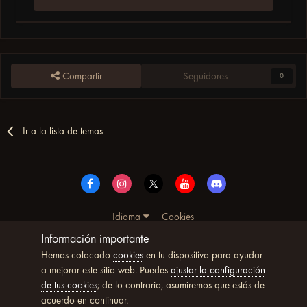
Compartir
Seguidores
0
Ir a la lista de temas
Idioma
Cookies
© Copyright UltimoWoW™ 2025. Todos los derechos
Información importante
reservados
Hemos colocado
cookies
en tu dispositivo para ayudar
Powered by Invision Community
a mejorar este sitio web. Puedes
ajustar la configuración
de tus cookies
; de lo contrario, asumiremos que estás de
acuerdo en continuar.