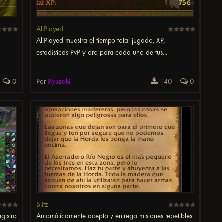
AllPlayed
AllPlayed muestra el tiempo total jugado, XP,
estadísticas PvP y oro para cada uno de tus...
0
Por
Ryuzaki
140
0
Blitz
gistro
Automáticamente acepta y entrega misiones repetibles.