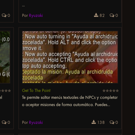
...
0
Por
Ryuzaki
82
0
Get To The Point
el
Te permite saltar menús textuales de NPCs y completar
o aceptar misiones de forma automática. Puedes...
0
Por
Ryuzaki
138
0