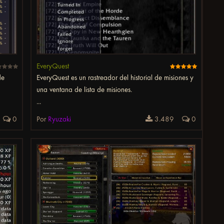
EveryQuest
de
EveryQuest es un rastreador del historial de misiones y
una ventana de lista de misiones.
...
0
Por
Ryuzaki
3.489
0