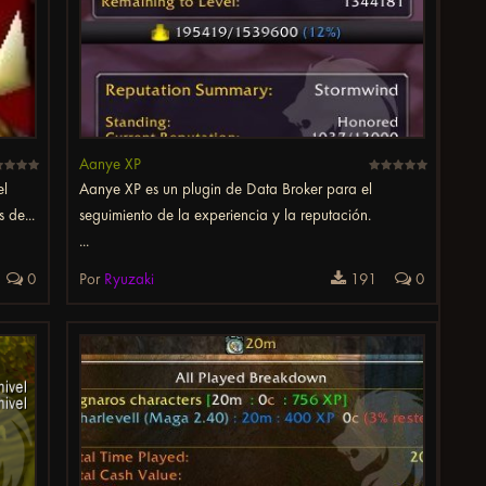
Aanye XP
el
Aanye XP es un plugin de Data Broker para el
 de...
seguimiento de la experiencia y la reputación.
...
0
Por
Ryuzaki
191
0