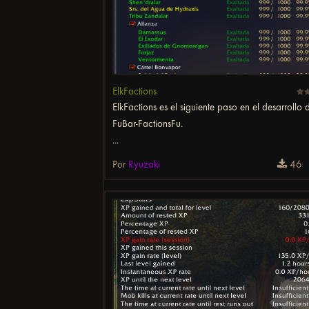
ElkFactions
ElkFactions es el siguiente paso en el desarrollo 
FuBar-FactionsFu.
...
Por
Ryuzaki
46