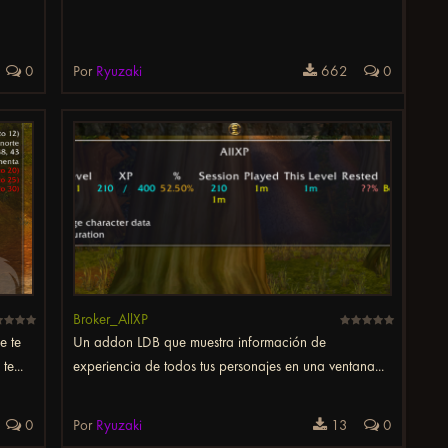
0
Por
Ryuzaki
662
0
Broker_AllXP
e te
Un addon LDB que muestra información de
te...
experiencia de todos tus personajes en una ventana...
0
Por
Ryuzaki
13
0