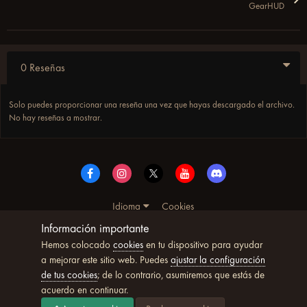
GearHUD
0 Reseñas
Solo puedes proporcionar una reseña una vez que hayas descargado el archivo.
No hay reseñas a mostrar.
Idioma
Cookies
© Copyright UltimoWoW™ 2025. Todos los derechos
Información importante
reservados
Hemos colocado
cookies
en tu dispositivo para ayudar
Powered by Invision Community
a mejorar este sitio web. Puedes
ajustar la configuración
de tus cookies
; de lo contrario, asumiremos que estás de
acuerdo en continuar.