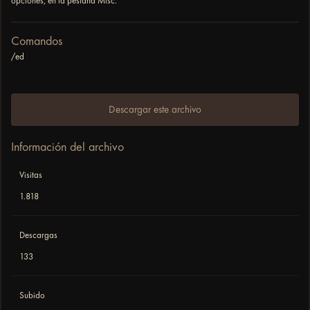
opciones, en la pestaña Misc.
Comandos
/ed
Descargar este archivo
Información del archivo
Visitas
1.818
Descargas
133
Subido