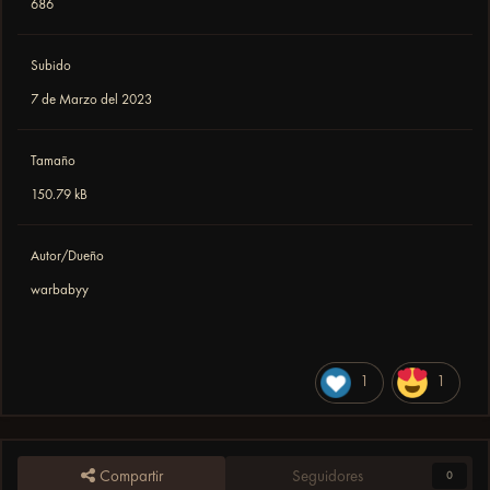
686
Subido
7 de Marzo del 2023
Tamaño
150.79 kB
Autor/Dueño
warbabyy
1
1
Compartir
Seguidores
0