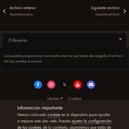
Archivo anterior
Siguiente archivo
QuestAnnounce
QuestLevelPatch
0 Reseñas
Solo puedes proporcionar una reseña una vez que hayas descargado el archivo.
No hay reseñas a mostrar.
Idioma
Cookies
© Copyright UltimoWoW™ 2025. Todos los derechos
Información importante
reservados
Hemos colocado
cookies
en tu dispositivo para ayudar
Powered by Invision Community
a mejorar este sitio web. Puedes
ajustar la configuración
de tus cookies
; de lo contrario, asumiremos que estás de