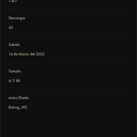
1.417
Descargas
43
Subido
14 de Marzo del 2023
Tamaño
4.11 kB
Autor/Dueño
Balrog_WS