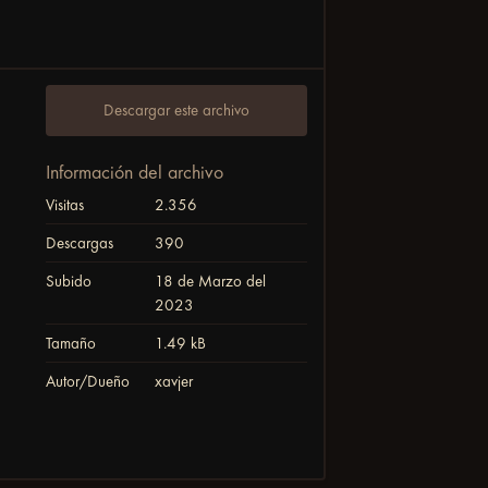
Descargar este archivo
Información del archivo
Visitas
2.356
Descargas
390
Subido
18 de Marzo del
2023
Tamaño
1.49 kB
Autor/Dueño
xavjer