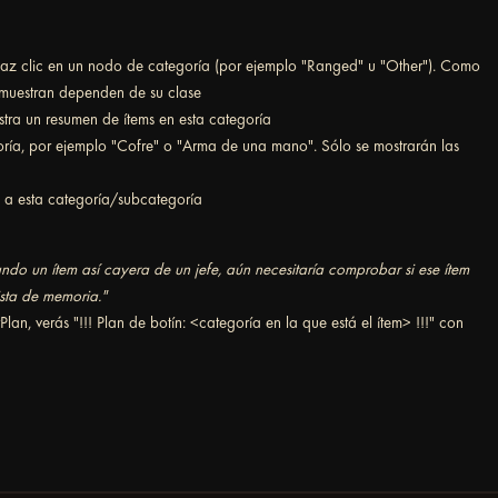
az clic en un nodo de categoría (por ejemplo "Ranged" u "Other"). Como
 muestran dependen de su clase
stra un resumen de ítems en esta categoría
oría, por ejemplo "Cofre" o "Arma de una mano". Sólo se mostrarán las
o a esta categoría/subcategoría
do un ítem así cayera de un jefe, aún necesitaría comprobar si ese ítem
lista de memoria."
tPlan, verás "!!! Plan de botín: <categoría en la que está el ítem> !!!" con