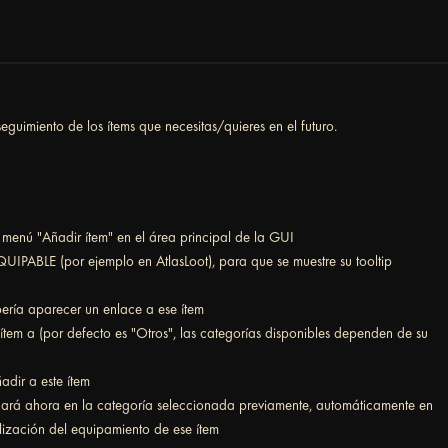
guimiento de los ítems que necesitas/quieres en el futuro.
 menú "Añadir ítem" en el área principal de la GUI
EQUIPABLE (por ejemplo en AtlasLoot), para que se muestre su tooltip
bería aparecer un enlace a ese ítem
ítem a (por defecto es "Otros", las categorías disponibles dependen de su
dir a este ítem
locará ahora en la categoría seleccionada previamente, automáticamente en
lización del equipamiento de ese ítem