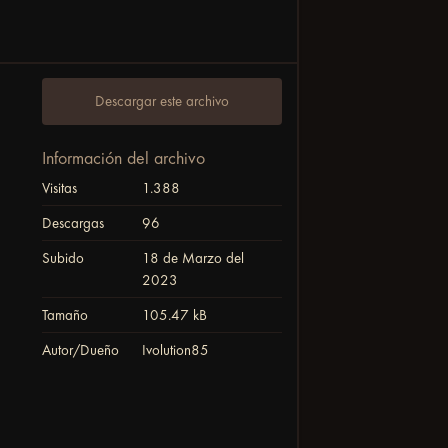
Descargar este archivo
Información del archivo
Visitas
1.388
Descargas
96
Subido
18 de Marzo del
2023
Tamaño
105.47 kB
Autor/Dueño
Ivolution85