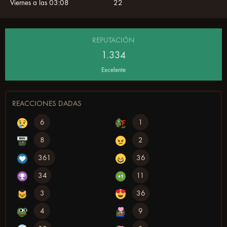
Viernes a las 03:08
22
REPUTACIÓN
1.334
Excelente
REACCIONES DADAS
6
1
8
2
361
36
34
11
3
36
4
9