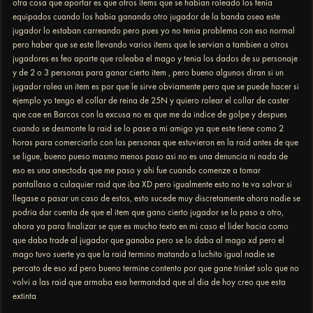
otra cosa que aportar es que otros items que se habian roleado los tenia
equipados cuando los habia ganando otro jugador de la banda osea este
jugador lo estaban carreando pero pues yo no tenia problema con eso normal
pero haber que se este llevando varios items que le servian a tambien a otros
jugadores es feo aparte que roleaba el mago y tenia los dados de su personaje
y de 2 o 3 personas para ganar cierto item , pero bueno algunos diran si un
jugador rolea un item es por que le sirve obviamente pero que se puede hacer si
ejemplo yo tengo el collar de reina de 25N y quiero rolear el collar de caster
que cae en Barcos con la excusa no es que me da indice de golpe y despues
cuando se desmonte la raid se lo pase a mi amigo ya que este tiene como 2
horas para comerciarlo con las personas que estuvieron en la raid antes de que
se ligue, bueno pueso masmo menos paso asi no es una denuncia ni nada de
eso es una anectoda que me paso y ahi fue cuando comenze a tomar
pantallaso a culaquier raid que iba XD pero igualmente esto no te va salvar si
llegase a pasar un caso de estos, esto sucede muy discretamente ahora nadie se
podria dar cuenta de que el item que gano cierto jugador se lo paso a otro,
ahora ya para finalizar se que es mucho texto en mi caso el lider hacia como
que daba trade al jugador que ganaba pero se lo daba al mago xd pero el
mago tuvo suerte ya que la raid termino matando a luchito igual nadie se
percato de eso xd pero bueno termine contento por que gane trinket solo que no
volvi a las raid que armaba esa hermandad que al dia de hoy creo que esta
extinta