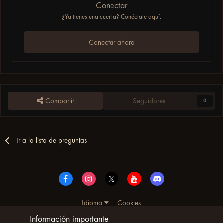
Conectar
¿Ya tienes una cuenta? Conéctate aquí.
Conectar ahora
Compartir
Seguidores
0
Ir a la lista de preguntas
Idioma
Cookies
© Copyright UltimoWoW™ 2025. Todos los derechos
Información importante