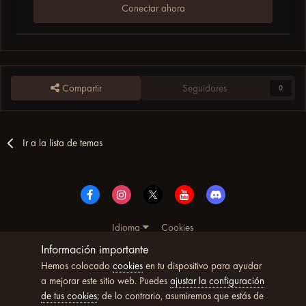
Conectar ahora
Compartir
Seguidores
0
Ir a la lista de temas
Idioma
Cookies
© Copyright UltimoWoW™ 2025. Todos los derechos
Información importante
reservados
Hemos colocado
cookies
en tu dispositivo para ayudar
Powered by Invision Community
a mejorar este sitio web. Puedes
ajustar la configuración
de tus cookies
; de lo contrario, asumiremos que estás de