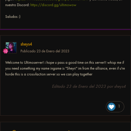
nuestro Discord:
https://discord.gg/ultimowow
Saludos
:)
sheys4
Publicado
23 de Enero del 2023
Welcome to Ultimoserver! i hope u pass a good time on this server!! whisp me if
you need something my name ingame is "Sheyri" im from the alliance, even if u're
horde this is a cross-faction server so we can play together
Editado
23 de Enero del 2023
por sheys4
1